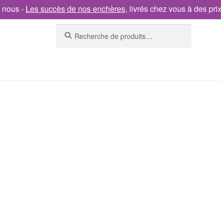
 nous -
Les succès de nos enchères
, livrés chez vous à des pri
Recherche