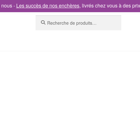
 nous -
Les succès de nos enchères
, livrés chez vous à des pri
Recherche