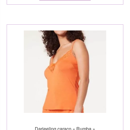
Darjeeling caraco « Rumba »