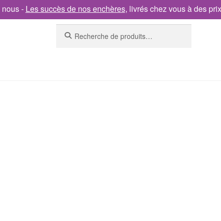
 nous -
Les succès de nos enchères
, livrés chez vous à des pri
Recherche