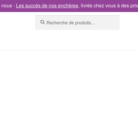
 nous -
Les succès de nos enchères
, livrés chez vous à des pri
Recherche