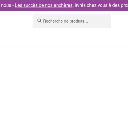
 nous -
Les succès de nos enchères
, livrés chez vous à des pri
Recherche