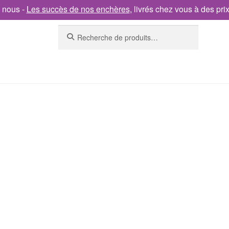
 nous -
Les succès de nos enchères
, livrés chez vous à des pri
Recherche