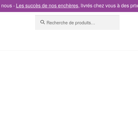
 nous -
Les succès de nos enchères
, livrés chez vous à des pri
Recherche